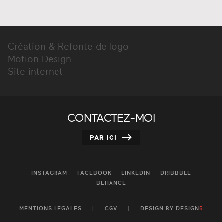
Création & Refonte de logo
Motion Design
Site internet
CONTACTEZ-MOI
PAR ICI
INSTAGRAM
FACEBOOK
LINKEDIN
DRIBBBLE
BEHANCE
MENTIONS LEGALES
|
CGV
|
DESIGN BY DESIGN
5