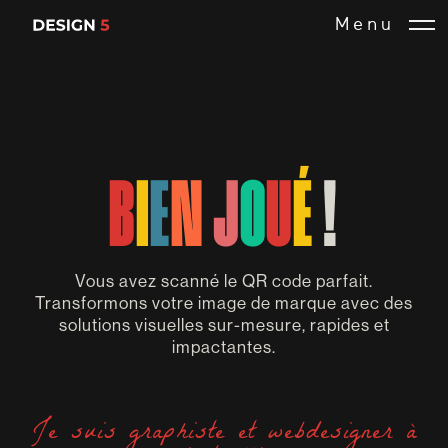
Menu
B
I
E
N
J
O
U
É
!
Vous avez scanné le QR code parfait.
Transformons votre image de marque avec des
solutions visuelles sur-mesure, rapides et
impactantes.
Je suis graphiste et webdesigner à