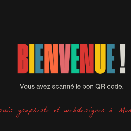
B
I
E
N
V
E
N
U
E
!
Vous avez scanné le bon QR code.
suis graphiste et webdesigner à Mont